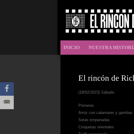
INICIO
NUESTRA HISTORI
El rincón de Ric
(18/02/2023) Sábado
Primeros
Arroz con calamares y gambas
Setas empanadas
Croquetas orientales