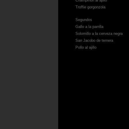
Champiñón al ajillo
Troffie gorgonzola
Segundos
Gallo a la parrilla
Solomillo a la cerveza negra
San Jacobo de ternera
Pollo al ajillo