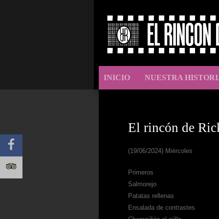
INICIO
NUESTRA HISTORI
El rincón de Ric
(19/06/2024) Miércoles
Primeros
Salmorejo
Patatas rellenas
Ensalada de contrastes