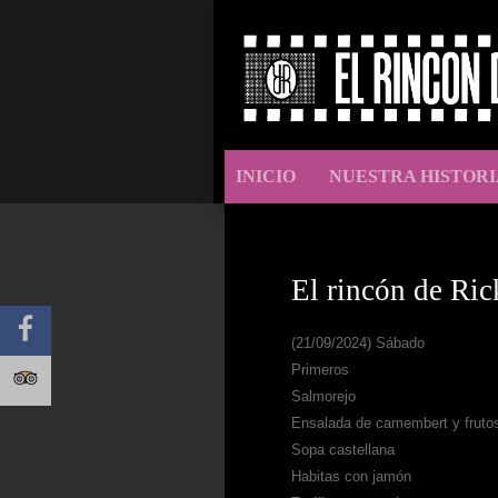
INICIO
NUESTRA HISTORI
El rincón de Ric
(21/09/2024) Sábado
Primeros
Salmorejo
Ensalada de camembert y frutos
Sopa castellana
Habitas con jamón