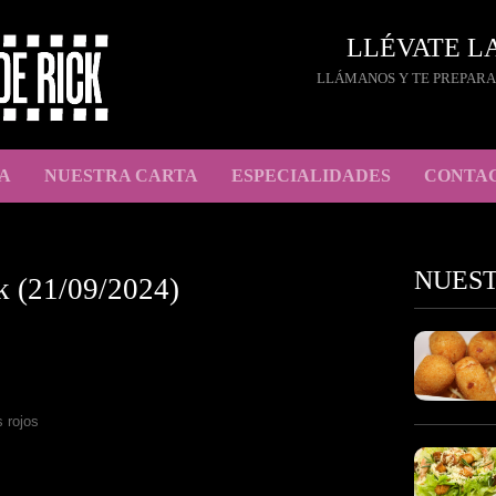
LLÉVATE L
LLÁMANOS Y TE PREPARA
A
NUESTRA CARTA
ESPECIALIDADES
CONTA
NUES
k (21/09/2024)
 rojos