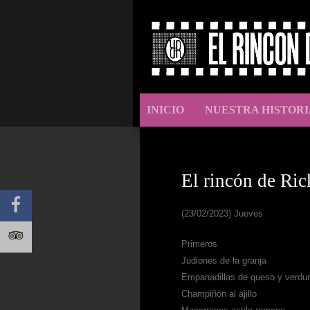
INICIO
NUESTRA HISTORI
El rincón de Ric
(23/02/2023) Jueves
Primeros
Judiones de la granja
Empanadillas de queso y verdu
Champiñón al ajillo