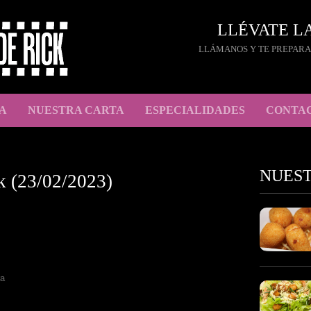
LLÉVATE L
LLÁMANOS Y TE PREPARA
A
NUESTRA CARTA
ESPECIALIDADES
CONTA
NUES
k (23/02/2023)
ra