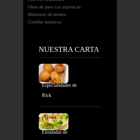
Filete de pavo con espinacas
Milanesas de ternera
Costillas barbacoa
NUESTRA CARTA
Especialidades de
Rick
Ensaladas de