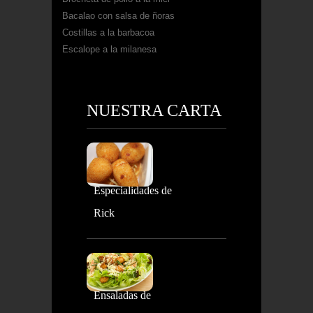
Bacalao con salsa de ñoras
Costillas a la barbacoa
Escalope a la milanesa
NUESTRA CARTA
Especialidades de
Rick
Ensaladas de