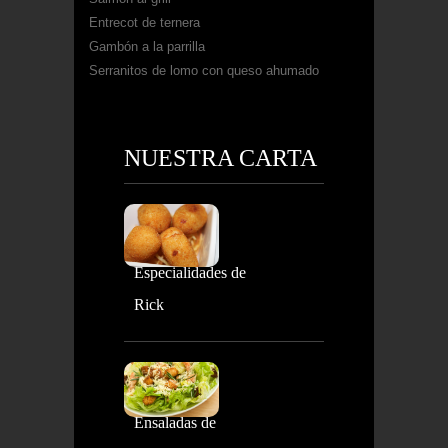
Entrecot de ternera
Gambón a la parrilla
Serranitos de lomo con queso ahumado
NUESTRA CARTA
Especialidades de
Rick
Ensaladas de