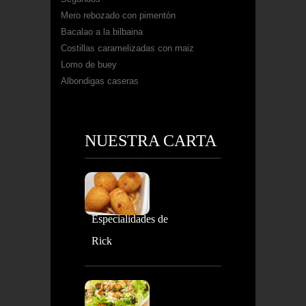
Mero rebozado con pimentón
Bacalao a la bilbaina
Costillas caramelizadas con maiz
Lomo de buey
Albondigas caseras
NUESTRA CARTA
Especialidades de
Rick