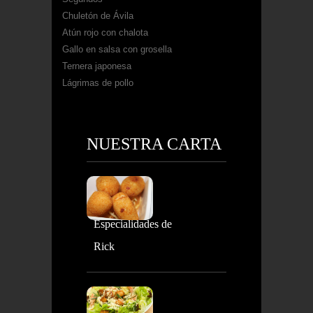
Chuletón de Ávila
Atún rojo con chalota
Gallo en salsa con grosella
Ternera japonesa
Lágrimas de pollo
NUESTRA CARTA
Especialidades de
Rick