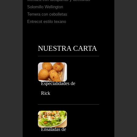
Solomillo Wellington
Ternera con cebolletas
Entrecot estilo texano
NUESTRA CARTA
Especialidades de
Rick
Ensaladas de