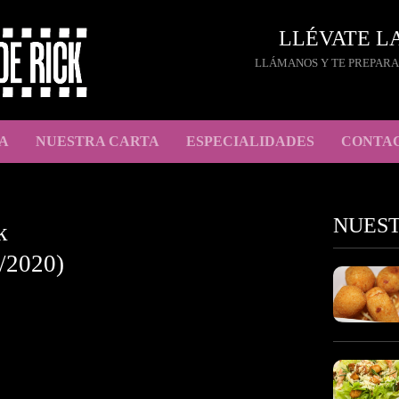
LLÉVATE L
LLÁMANOS Y TE PREPARA
A
NUESTRA CARTA
ESPECIALIDADES
CONTA
NUES
k
/2020)