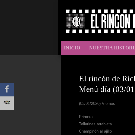
INICIO
NUESTRA HISTORI
El rincón de Ric
Menú día (03/01
(03/01/2020) Viernes
Primeros
Tallarines arrabiata
Champiñón al ajillo