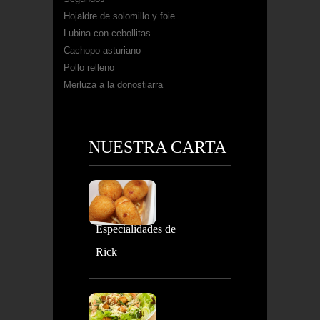
Hojaldre de solomillo y foie
Lubina con cebollitas
Cachopo asturiano
Pollo relleno
Merluza a la donostiarra
NUESTRA CARTA
Especialidades de
Rick