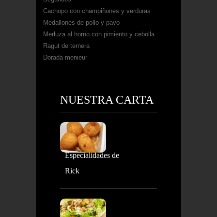
Cachopo con champiñones y verduras
Medallones de pollo y pavo
Merluza al horno con pimiento y cebolla
Ragut de ternera
Dorada menieur
NUESTRA CARTA
Especialidades de
Rick