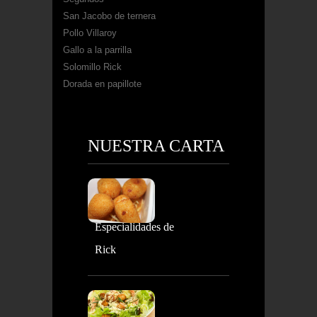
San Jacobo de ternera
Pollo Villaroy
Gallo a la parrilla
Solomillo Rick
Dorada en papillote
NUESTRA CARTA
Especialidades de
Rick