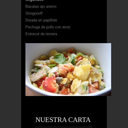
Bacalao ajo arierro
Strogonoff
Dorada en papillote
Pechuga de pollo con arroz
Entrecot de ternera
NUESTRA CARTA