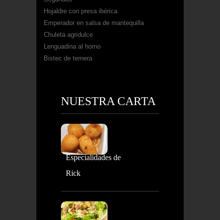
Hojaldre con presa ibérica
Emperador en salsa de mantequilla
Chuleta agridulce
Lenguadina al horno
Bistec de ternera
NUESTRA CARTA
Especialidades de
Rick