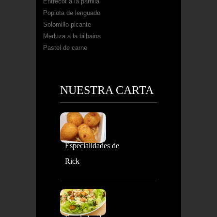
Entrecot a la parrilla
Popiota de lenguado
Solomillo picante
Merluza a la bilbaina
Pastel de carne
NUESTRA CARTA
Especialidades de
Rick