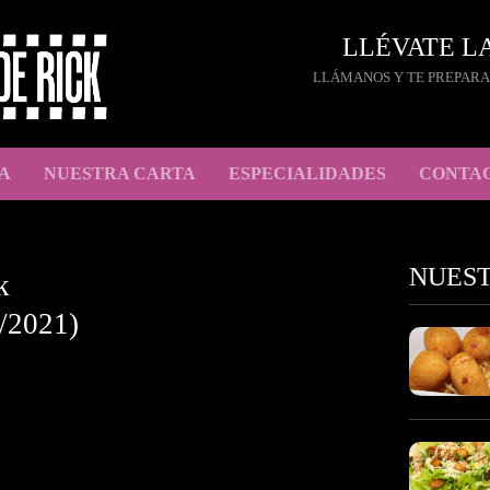
LLÉVATE L
LLÁMANOS Y TE PREPARA
A
NUESTRA CARTA
ESPECIALIDADES
CONTA
NUES
k
/2021)