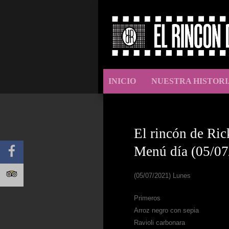
INICIO
NUESTRA HISTORI
El rincón de Ric
Menú día (05/07
(05/07/2021) Lunes
Primeros
Arroz negro con sepia
Ravioli carbonara