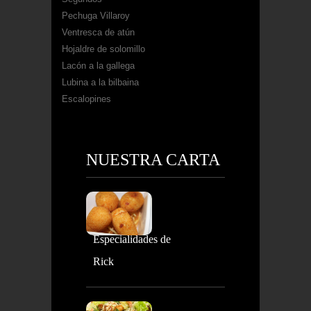
Pechuga Villaroy
Ventresca de atún
Hojaldre de solomillo
Lacón a la gallega
Lubina a la bilbaina
Escalopines
NUESTRA CARTA
Especialidades de
Rick