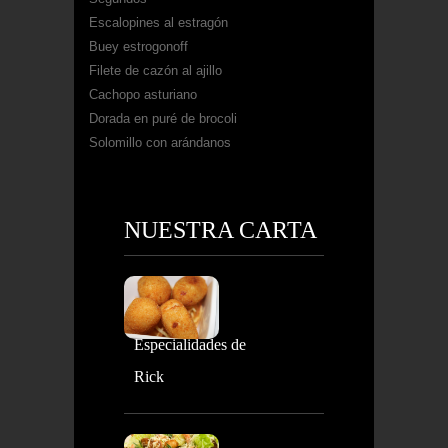
Escalopines al estragón
Buey estrogonoff
Filete de cazón al ajillo
Cachopo asturiano
Dorada en puré de brocoli
Solomillo con arándanos
NUESTRA CARTA
Especialidades de
Rick