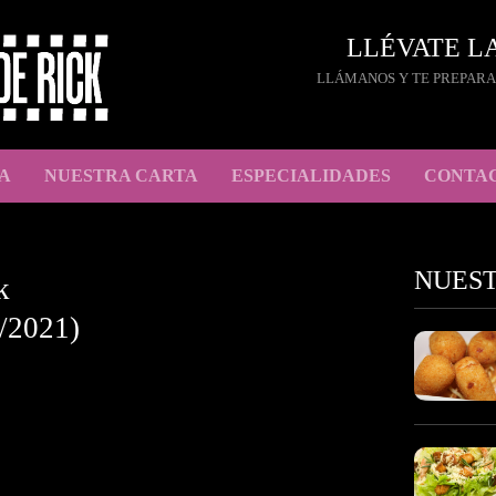
LLÉVATE L
LLÁMANOS Y TE PREPARA
A
NUESTRA CARTA
ESPECIALIDADES
CONTA
NUES
k
/2021)