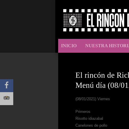
INICIO
NUESTRA HISTORI
El rincón de Ric
Menú día (08/01
(08/01/2021) Viernes
Primeros
Risotto idiazabal
Canelones de pollo