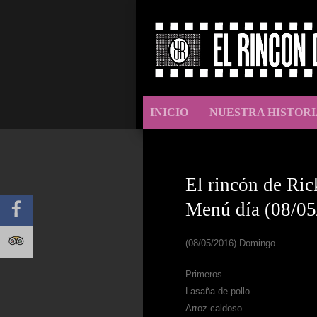
INICIO
NUESTRA HISTORI
El rincón de Ric
Menú día (08/05
(08/05/2016) Domingo
Primeros
Lasaña de pollo
Arroz caldoso