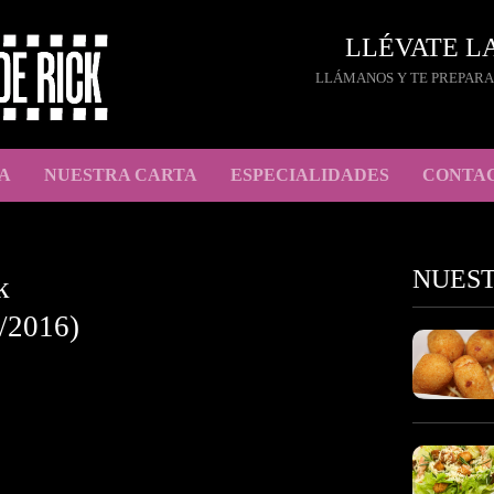
LLÉVATE L
LLÁMANOS Y TE PREPARA
A
NUESTRA CARTA
ESPECIALIDADES
CONTA
NUES
k
/2016)