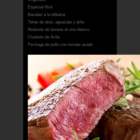
Especial Rick
Bacalao a la bilbaina
Tartar de atún, aguacate y piña
Redondo de ternera al vino blanco
Chuletón de Ávila
Pechuga de pollo con tomate asado