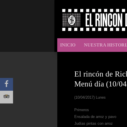
INICIO
NUESTRA HISTORI
El rincón de Ric
Menú día (10/04
(10/04/2017) Lunes
Primeros
Ensalada de arroz y pavo
Judías pintas con arroz