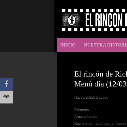
INICIO
NUESTRA HISTORI
El rincón de Ric
Menú día (12/03
(12/03/2022) Sábado
Primeros
Arroz a banda
Raviolis con albahaca y nueces