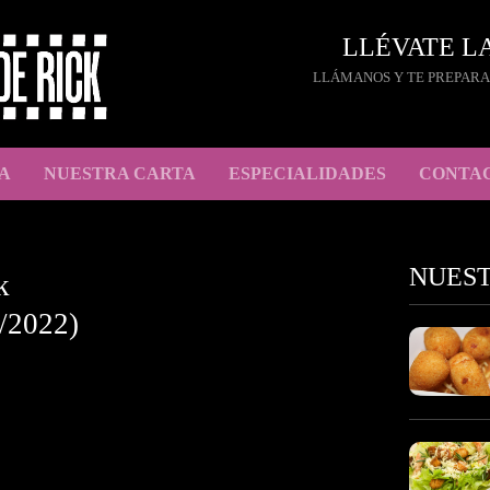
LLÉVATE L
LLÁMANOS Y TE PREPARA
A
NUESTRA CARTA
ESPECIALIDADES
CONTA
NUES
k
/2022)