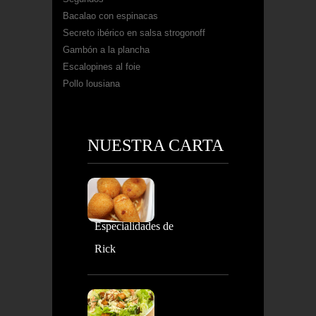
Bacalao con espinacas
Secreto ibérico en salsa strogonoff
Gambón a la plancha
Escalopines al foie
Pollo lousiana
NUESTRA CARTA
Especialidades de
Rick