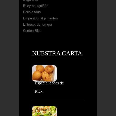
Buey bourguiñón
Pollo asado
Emperador al pimentón
Entrecot de ternera
Cordón Bleu
NUESTRA CARTA
Especialidades de
Rick