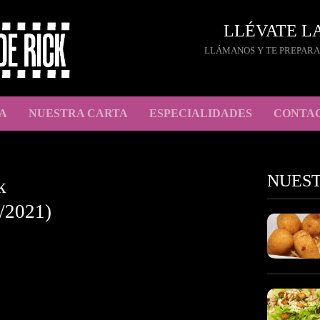
LLÉVATE L
LLÁMANOS Y TE PREPARA
A
NUESTRA CARTA
ESPECIALIDADES
CONTA
NUES
k
/2021)