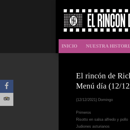
INICIO
NUESTRA HISTORI
El rincón de Ric
Menú día (12/12
(12/12/2021) Domingo
Primeros
Risotto en salsa alfredo y pollo
Judiones asturianos