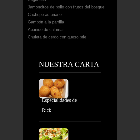
Jamoncitos de pollo con frutos del bosque
Cachopo asturiano
Gambón a la parrilla
Abanico de calamar
Chuleta de cerdo con queso brie
NUESTRA CARTA
Especialidades de
Rick