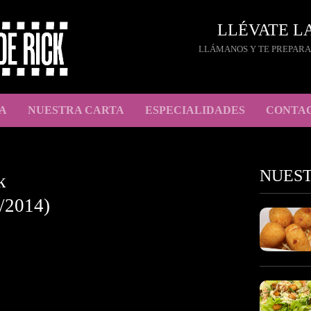
LLÉVATE L
LLÁMANOS Y TE PREPARA
A
NUESTRA CARTA
ESPECIALIDADES
CONTA
NUES
k
/2014)