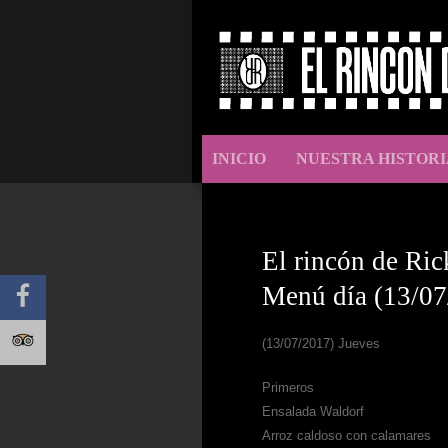
INICIO
NUESTRA HISTORI
El rincón de Ric
Menú día (13/07
(13/07/2017) Jueves
Primeros
Ensalada Waldorf
Arroz caldoso con calamares