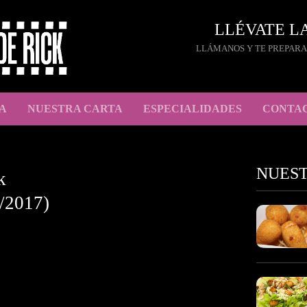
LLÉVATE L
LLÁMANOS Y TE PREPARA
A
NUESTRA CARTA
ESPECIALIDADES
CONTA
NUES
k
/2017)