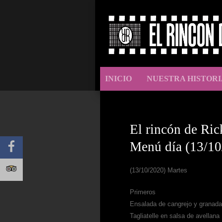
INICIO
NUESTRA HISTORI
El rincón de Ric
Menú día (13/10
(13/10/2020) Martes
Primeros
Ensalada de cangrejo y granada
Tagliatelle en salsa de avellana