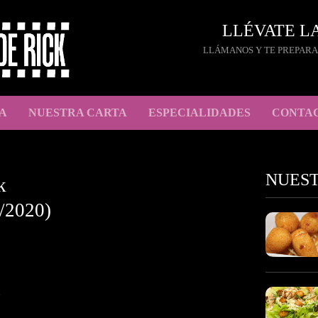
LLÉVATE L
LLÁMANOS Y TE PREPARA
A
NUESTRA CARTA
ESPECIALIDADES
CONTA
NUES
k
/2020)