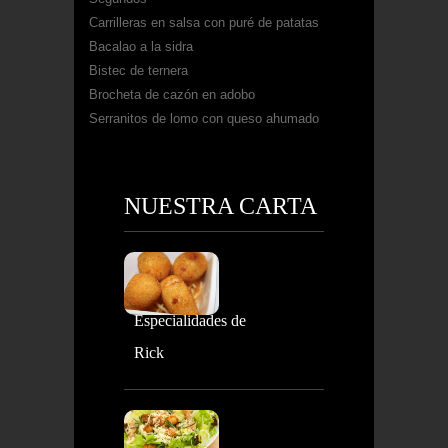
Carrilleras en salsa con puré de patatas
Bacalao a la sidra
Bistec de ternera
Brocheta de cazón en adobo
Serranitos de lomo con queso ahumado
NUESTRA CARTA
Especialidades de
Rick