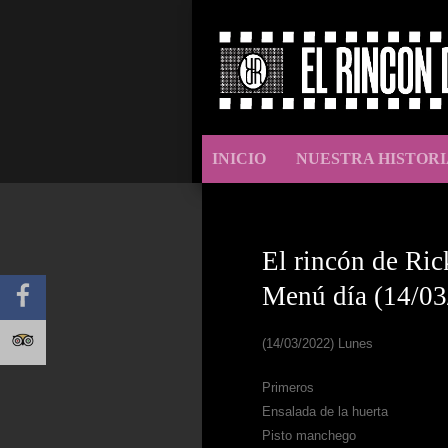
INICIO
NUESTRA HISTORI
El rincón de Ric
Menú día (14/03
(14/03/2022) Lunes
Primeros
Ensalada de la huerta
Pisto manchego