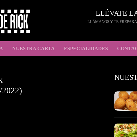
LLÉVATE L
LLÁMANOS Y TE PREPARA
A
NUESTRA CARTA
ESPECIALIDADES
CONTA
NUES
k
/2022)