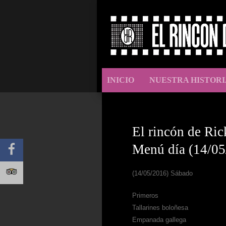
INICIO
NUESTRA HISTORI
El rincón de Ric
Menú día (14/05
(14/05/2016) Sábado
Primeros
Tallarines boloñesa
Empanada gallega