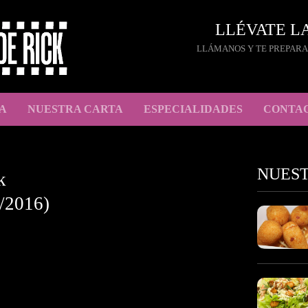
LLÉVATE L
LLÁMANOS Y TE PREPARA
A
NUESTRA CARTA
ESPECIALIDADES
CONTA
NUES
k
/2016)