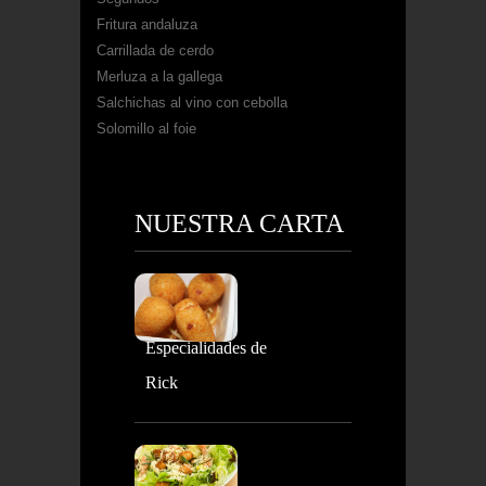
Fritura andaluza
Carrillada de cerdo
Merluza a la gallega
Salchichas al vino con cebolla
Solomillo al foie
NUESTRA CARTA
Especialidades de
Rick