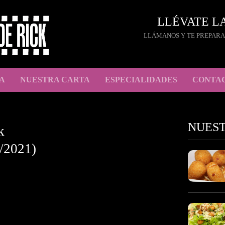
LLÉVATE L
LLÁMANOS Y TE PREPARA
A
NUESTRA CARTA
ESPECIALIDADES
CONTA
NUES
k
/2021)