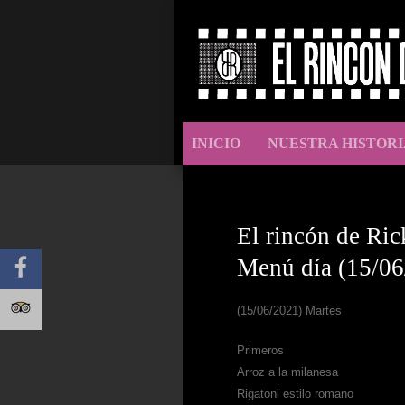
INICIO
NUESTRA HISTORI
El rincón de Ric
Menú día (15/06
(15/06/2021) Martes
Primeros
Arroz a la milanesa
Rigatoni estilo romano