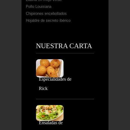
Pollo Louisiana
Chipirones encebollados
Hojaldre de secreto ibérico
NUESTRA CARTA
Especialidades de
Rick
Ensaladas de