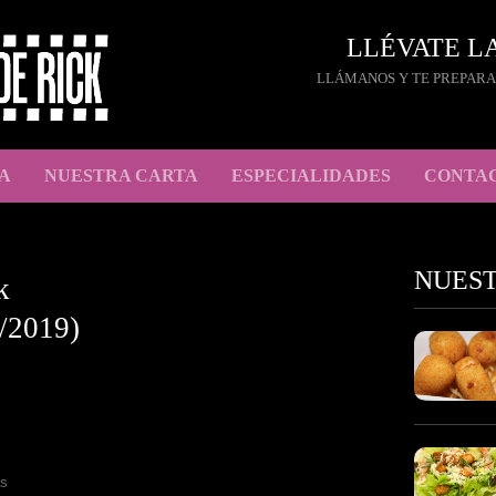
LLÉVATE L
LLÁMANOS Y TE PREPARA
A
NUESTRA CARTA
ESPECIALIDADES
CONTA
NUES
k
/2019)
as