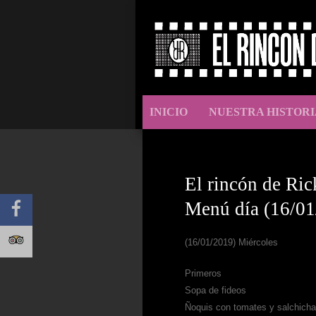
INICIO
NUESTRA HISTORI
El rincón de Ric
Menú día (16/01
(16/01/2019) Miércoles
Primeros
Sopa de fideos
Ñoquis con tomates y salchich