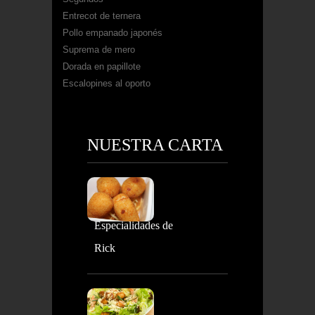
Entrecot de ternera
Pollo empanado japonés
Suprema de mero
Dorada en papillote
Escalopines al oporto
NUESTRA CARTA
Especialidades de
Rick