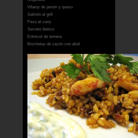
Vilaroy de jamón y queso
Salmón al grill
Pavo al curry
Secreto ibérico
Entrecot de ternera
Brochetas de cazón con alioli