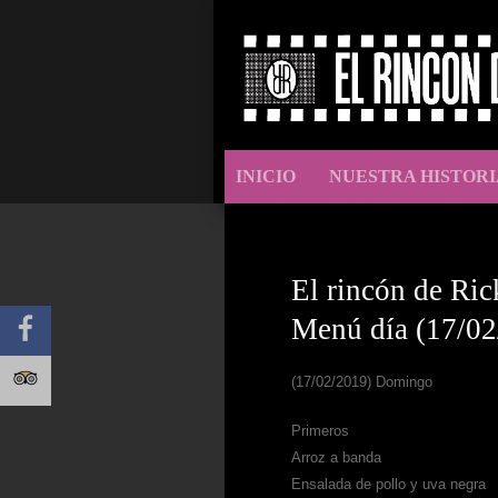
INICIO
NUESTRA HISTORI
El rincón de Ric
Menú día (17/02
(17/02/2019) Domingo
Primeros
Arroz a banda
Ensalada de pollo y uva negra