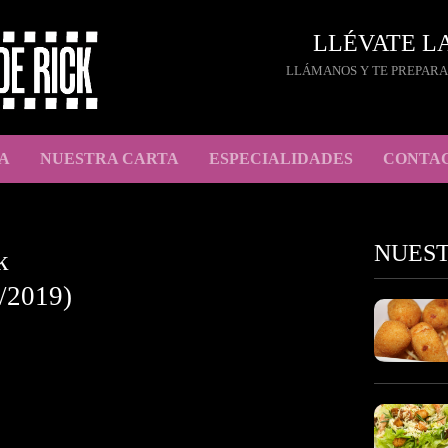
LLÉVATE L
LLÁMANOS Y TE PREPARA
A
NUESTRA CARTA
ESPECIALIDADES
CONTA
NUES
k
/2019)