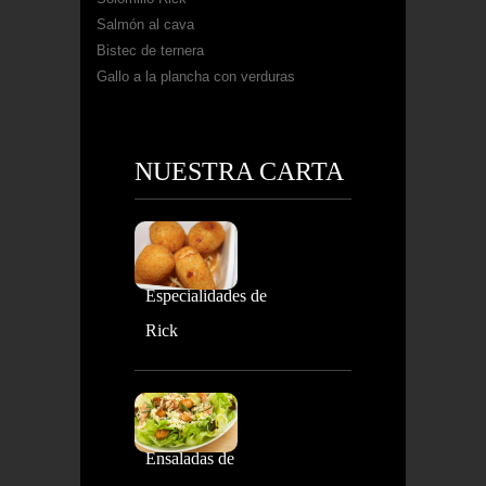
Salmón al cava
Bistec de ternera
Gallo a la plancha con verduras
NUESTRA CARTA
Especialidades de
Rick
Ensaladas de