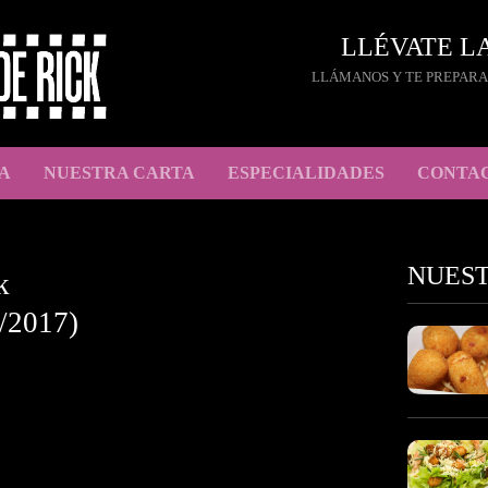
LLÉVATE L
LLÁMANOS Y TE PREPARA
A
NUESTRA CARTA
ESPECIALIDADES
CONTA
NUES
k
/2017)