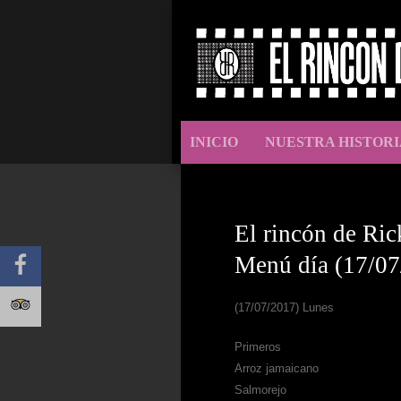
INICIO
NUESTRA HISTORI
El rincón de Ric
Menú día (17/07
(17/07/2017) Lunes
Primeros
Arroz jamaicano
Salmorejo