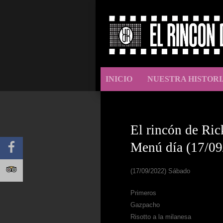
INICIO
NUESTRA HISTORI
El rincón de Ric
Menú día (17/09
(17/09/2022) Sábado
Primeros
Gazpacho
Risotto a la milanesa