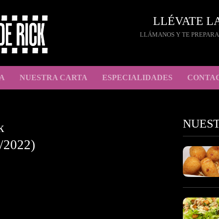
LLÉVATE L
LLÁMANOS Y TE PREPARA
A
NUESTRA CARTA
ESPECIALIDADES
CONTA
NUES
k
/2022)