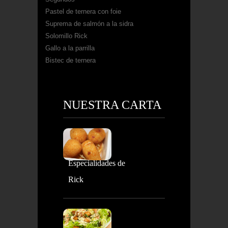
Pastel de ternera con foie
Suprema de salmón a la sidra
Solomillo Rick
Gallo a la parrilla
Bistec de ternera
NUESTRA CARTA
Especialidades de
Rick