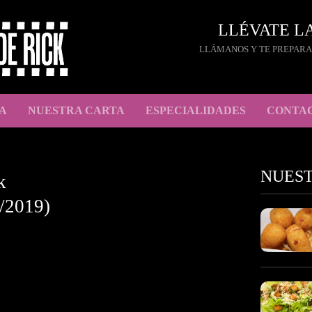
LLÉVATE L
LLÁMANOS Y TE PREPARA
A
NUESTRA CARTA
ESPECIALIDADES
CONTA
NUES
k
/2019)