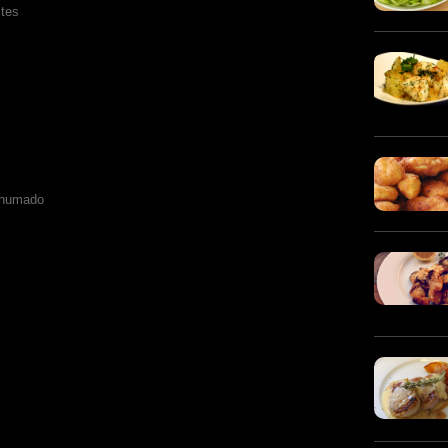
stes
ahumado