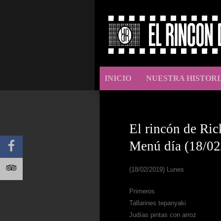
INICIO
NUESTRA HISTORI
El rincón de Ric
Menú día (18/02
(18/02/2019) Lunes
Primeros
Tallarines tepanyaki
Judías pintas con arroz