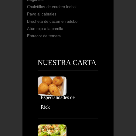
Chuletillas de cordero lechal
Pavo al cabrales
Brocheta de cazón en adobo
Atún rojo a la parrilla
Entrecot de ternera
NUESTRA CARTA
Especialidades de
Rick