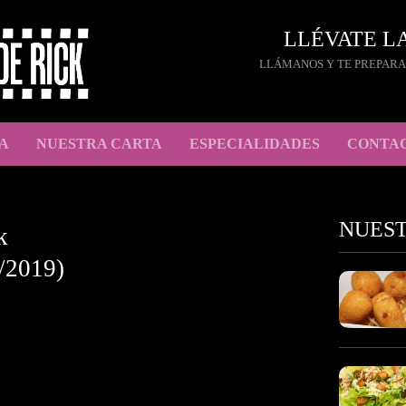
LLÉVATE L
LLÁMANOS Y TE PREPARA
A
NUESTRA CARTA
ESPECIALIDADES
CONTA
NUES
k
/2019)