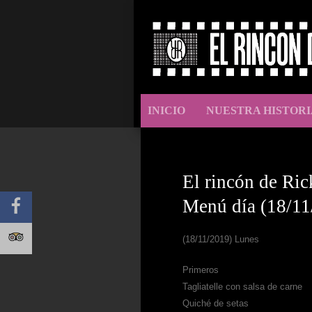
INICIO
NUESTRA HISTORI
El rincón de Ric
Menú día (18/11
(18/11/2019) Lunes
Primeros
Tagliatelle con salsa de carne
Quiché de setas