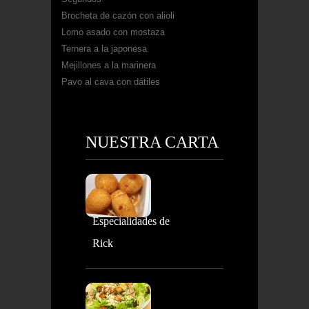
Brocheta de cazón con alioli
Lomo asado con mostaza
Ternera a la japonesa
Mejillones a la marinera
Pavo al cava con dátiles
NUESTRA CARTA
Especialidades de
Rick